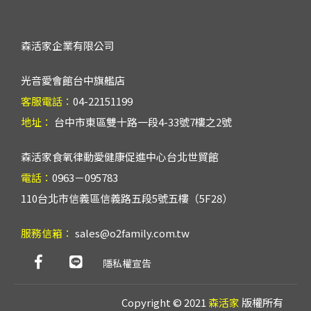
森活家企業有限公司
光音愛會館台中旗艦店
客服電話：
04-22151199
地址：
台中市東區雙十路一段4-33號7樓之2號
森活家食氧律動愛健康促進中心台北世貿館
電話：
0963－095783
110台北市信義區信義路五段5號五樓（5F28）
服務信箱：
sales@o2family.com.tw
隱私權宣告
Copyright © 2021
森活家
版權所有