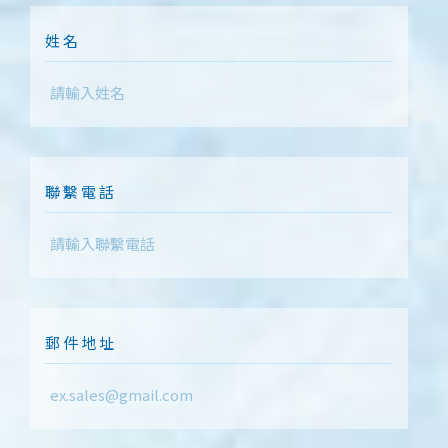
姓名
聯繫電話
郵件地址