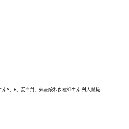
生素
、
、蛋白質、氨基酸和多種维生素
對人體提
A
E
,