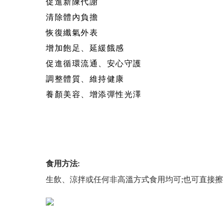
促進新陳代謝
清除體內負擔
恢復纖氣外表
增加飽足、延緩餓感
促進循環流通、安心守護
調整體質、維持健康
養顏美容、增添彈性光澤
食用方法
:
生飲
、
涼拌
或任何非高溫方式食用均可;也可直接