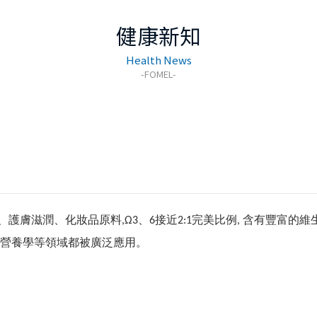
健康新知
Health News
、護膚滋潤
、
化妝品原料
、
接近
完美比例
含有豐富的維
,Ω3
6
2:1
,
營養學等領域都被廣泛應用。