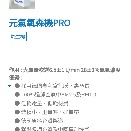
元氣氧森機PRO
氧生機
作用 : 大風量吹送6.5±1 L/min 28±1%氧氣濃度
優勢 :
● 採用德國專利富氧膜，壽命長
● 100%過濾空氣中PM2.5及PM1.0
● 低耗電量、低耗材費
● 體積小、重量輕、好攜帶
● 德國原料台灣製造
● 獲得多項台灣及中國專利技術