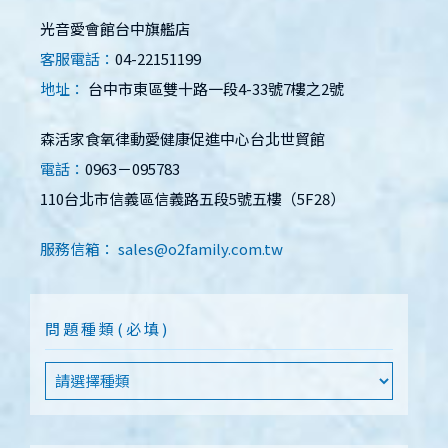
光音愛會館台中旗艦店
客服電話：
04-22151199
地址：
台中市東區雙十路一段4-33號7樓之2號
森活家食氧律動愛健康促進中心台北世貿館
電話：
0963－095783
110台北市信義區信義路五段5號五樓（5F28）
服務信箱：
sales@o2family.com.tw
問題種類(必填)